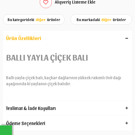
Alışveriş Listeme Ekle
Bu kategorideki
diğer
ürünler
Bu markadaki
diğer
ürünler
Ürün Özellikleri
BALLI YAYLA ÇİÇEK BALI
Ballı yayla çiçek balı, kaçkar dağlarının yüksek rakımlı Ovit dağı
aşağısında ki yaylanın çiçek balıdır.
W
h
t
s
a
p
p
D
e
s
e
H
a
t
t
Teslimat & İade Koşulları
k
a
t
ı
Ödeme Seçenekleri