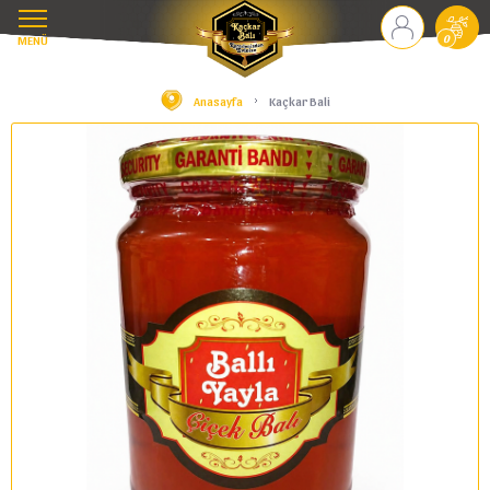
MENÜ
0
Anasayfa
Kaçkar Bali