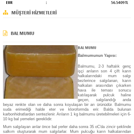
EUR
:
56.5409 TL
MÜŞTERI HIZMETLERI
BAL MUMU
BAL MUMU
Balmumunun Yapısı:
Balmumu, 2-3 haftalık genç
işçi arıların son 4 çift karın
halkalarındaki mum salgı
bezlerince salgılanan, karın
halkaları arasından çıkarken
hava ile teması sonucu
katılaşarak pulcuk haline
geçen, salgılandığı anda
beyaz renkte olan ve daha sonra koyulaşan bir arı ürünüdür. Balmumu
suda erimediği halde eter ve kloroformda erir. Balda bulunan
karbonhidratlardan sentezlenir. Arıların 1 kg balmumu üretebilmeleri için 6-
10 kg bal yemeleri gereklidir.
Mum salgılayan arılar önce bal yerler daha sonra 35 oC'da zincir şeklinde
salkım oluşturarak mum salgılarlar. Mum pulcuğu karın halkalarından