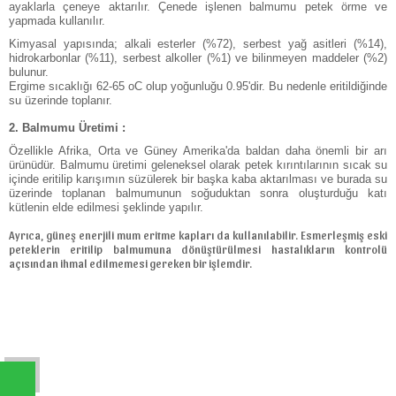
ayaklarla çeneye aktarılır. Çenede işlenen balmumu petek örme ve
yapmada kullanılır.
Kimyasal yapısında; alkali esterler (%72), serbest yağ asitleri (%14),
hidrokarbonlar (%11), serbest alkoller (%1) ve bilinmeyen maddeler (%2)
bulunur.
Ergime sıcaklığı 62-65 oC olup yoğunluğu 0.95'dir. Bu nedenle eritildiğinde
su üzerinde toplanır.
2. Balmumu Üretimi :
Özellikle Afrika, Orta ve Güney Amerika'da baldan daha önemli bir arı
ürünüdür. Balmumu üretimi geleneksel olarak petek kırıntılarının sıcak su
içinde eritilip karışımın süzülerek bir başka kaba aktarılması ve burada su
üzerinde toplanan balmumunun soğuduktan sonra oluşturduğu katı
kütlenin elde edilmesi şeklinde yapılır.
Ayrıca, güneş enerjili mum eritme kapları da kullanılabilir. Esmerleşmiş eski
peteklerin eritilip balmumuna dönüştürülmesi hastalıkların kontrolü
açısından ihmal edilmemesi gereken bir işlemdir.
W
h
t
s
a
p
p
D
e
s
e
H
a
t
t
k
a
t
ı